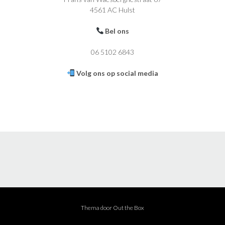
4561 AC Hulst
Bel ons
06 5102 6843
Volg ons op social media
Thema door
Out the Box