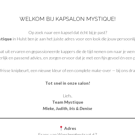
WELKOM BIJ KAPSALON MYSTIQUE!
Op zoek naar een kapsel dat écht bij je past?
stique
in Hulst ben je aan het juiste adres voor een look die jouw persoonlij
t uit ervaren en gepassioneerde kappers die de tijd nemen om naar je wens
lijk en passend advies, en zorgen ervoor dat je met een fijn gevoel én een p
 frisse knipbeurt, een nieuwe kleur of een complete make-over — bij ons draa
Tot snel in onze salon!
Liefs,
Team Mystique
Mieke, Judith, Iris & Denise
Adres
Frans van Waesberghestraat 67